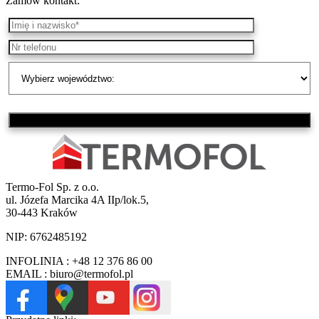
Zamów kontakt:
Termo-Fol Sp. z o.o.
ul. Józefa Marcika 4A IIp/lok.5,
30-443 Kraków
NIP: 6762485192
INFOLINIA : +48 12 376 86 00
EMAIL : biuro@termofol.pl