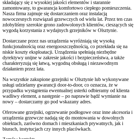
składający się z wysokiej jakości elementów i starannie
zamontowany, to gwarancja komfortowo ciepłego pomieszczenia.
Nasza firma zajmuje się dostarczaniem oraz instalacją
nowoczesnych rozwiązań grzewczych od wielu lat. Przez ten czas
zdobyliśmy szerokie grono zadowolonych klientów, cieszących się
wygodą korzystania z wydajnych grzejników w Olsztynie.
Dostarczane przez nas urządzenia wyróżniają się wysoką
funkcjonalnością oraz energooszczędnością, co przekłada się na
niskie koszty eksploatacji. Urządzenia spełniają niezbędne
dyrektywy unijne w zakresie jakości i bezpieczeństwa, a także
charakteryzują się łatwą, wygodną obsługą i niezawodnym
działaniem przez lata.
Na wszystkie zakupione grzejniki w Olsztynie lub wykonywane
usługi udzielamy gwarancji door-to-door, co oznacza, że w
przypadku wystąpienia ewentualnej usterki odbieramy od klienta
wadliwy element, a następnie – po naprawie bądź wymianie na
nowy – dostarczamy go pod wskazany adres.
Oferowane grzejniki, ogrzewanie podłogowe oraz inne akcesoria i
urządzenia grzewcze nadają się do montowania w dowolnych
obiektach, zarówno domach i mieszkaniach prywatnych, jak i
biurach, instytucjach czy innych placówkach.