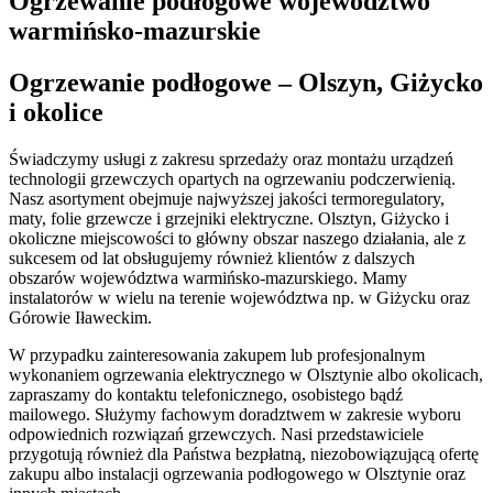
Ogrzewanie podłogowe województwo
warmińsko-mazurskie
Ogrzewanie podłogowe – Olszyn, Giżycko
i okolice
Świadczymy usługi z zakresu sprzedaży oraz montażu urządzeń
technologii grzewczych opartych na ogrzewaniu podczerwienią.
Nasz asortyment obejmuje najwyższej jakości termoregulatory,
maty, folie grzewcze i grzejniki elektryczne. Olsztyn, Giżycko i
okoliczne miejscowości to główny obszar naszego działania, ale z
sukcesem od lat obsługujemy również klientów z dalszych
obszarów województwa warmińsko-mazurskiego. Mamy
instalatorów w wielu na terenie województwa np. w Giżycku oraz
Górowie Iławeckim.
W przypadku zainteresowania zakupem lub profesjonalnym
wykonaniem ogrzewania elektrycznego w Olsztynie albo okolicach,
zapraszamy do kontaktu telefonicznego, osobistego bądź
mailowego. Służymy fachowym doradztwem w zakresie wyboru
odpowiednich rozwiązań grzewczych. Nasi przedstawiciele
przygotują również dla Państwa bezpłatną, niezobowiązującą ofertę
zakupu albo instalacji ogrzewania podłogowego w Olsztynie oraz