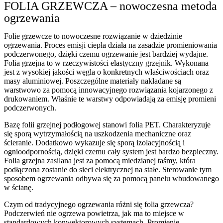
FOLIA GRZEWCZA – nowoczesna metoda
ogrzewania
Folie grzewcze to nowoczesne rozwiązanie w dziedzinie
ogrzewania. Proces emisji ciepła działa na zasadzie promieniowania
podczerwonego, dzięki czemu ogrzewanie jest bardziej wydajne.
Folia grzejna to w rzeczywistości elastyczny grzejnik. Wykonana
jest z wysokiej jakości węgla o konkretnych właściwościach oraz
masy aluminiowej. Poszczególne materiały nakładane są
warstwowo za pomocą innowacyjnego rozwiązania kojarzonego z
drukowaniem. Właśnie te warstwy odpowiadają za emisję promieni
podczerwonych.
Bazę folii grzejnej podłogowej stanowi folia PET. Charakteryzuje
się sporą wytrzymałością na uszkodzenia mechaniczne oraz
ścieranie. Dodatkowo wykazuje się sporą izolacyjnością i
ognioodpornością, dzięki czemu cały system jest bardzo bezpieczny.
Folia grzejna zasilana jest za pomocą miedzianej taśmy, która
podłączona zostanie do sieci elektrycznej na stałe. Sterowanie tym
sposobem ogrzewania odbywa się za pomocą panelu wbudowanego
w ścianę.
Czym od tradycyjnego ogrzewania różni się folia grzewcza?
Podczerwień nie ogrzewa powietrza, jak ma to miejsce w
standardowych konwektorowych systemach. Promienie