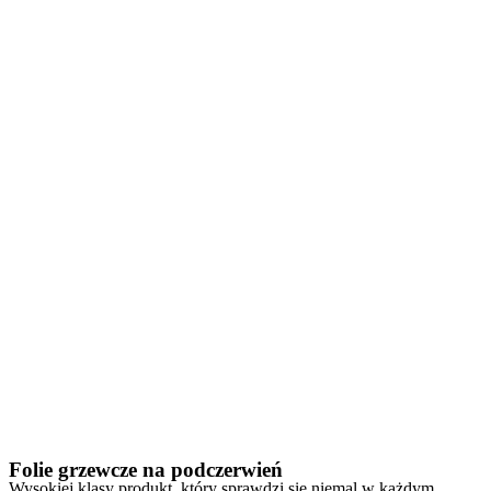
Folie grzewcze na podczerwień
Wysokiej klasy produkt, który sprawdzi się niemal w każdym