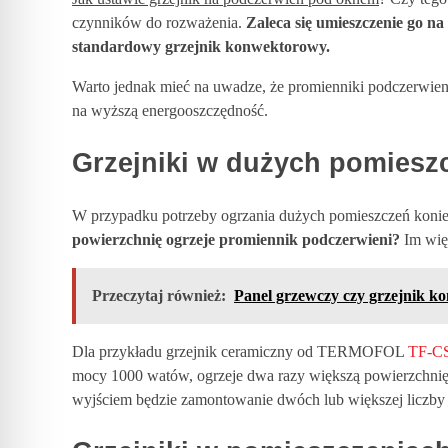
czynników do rozważenia.
Zaleca się umieszczenie go na
s
standardowy grzejnik konwektorowy.
z
Warto jednak mieć na uwadze, że promienniki podczerwieni
na wyższą energooszczędność.
c
Grzejniki w dużych pomiesz
z
W przypadku potrzeby ogrzania dużych pomieszczeń konie
powierzchnię ogrzeje promiennik podczerwieni?
Im więk
e
Przeczytaj również:
Panel grzewczy czy grzejnik 
n
Dla przykładu grzejnik ceramiczny od TERMOFOL
TF-C
i
mocy 1000 watów, ogrzeje dwa razy większą powierzchnię.
wyjściem będzie zamontowanie dwóch lub większej liczby 
a