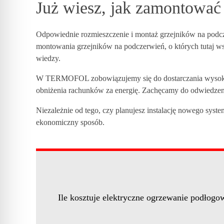
Już wiesz, jak zamontowa
i
k
Odpowiednie rozmieszczenie i montaż grzejników na podc
montowania grzejników na podczerwień, o których tutaj ws
wiedzy.
ó
W TERMOFOL zobowiązujemy się do dostarczania wysokiej j
w
obniżenia rachunków za energię. Zachęcamy do odwiedze
Niezależnie od tego, czy planujesz instalację nowego sys
ekonomiczny sposób.
Ile kosztuje elektryczne ogrzewanie podłogo