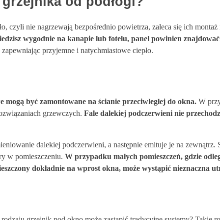
grzejnika od podłogi?
ło, czyli nie nagrzewają bezpośrednio powietrza, zaleca się ich monta
siedzisz wygodnie na kanapie lub fotelu, panel powinien znajdowa
 zapewniając przyjemne i natychmiastowe ciepło.
e mogą być zamontowane na ścianie przeciwległej do okna.
W przyp
 rozwiązaniach grzewczych.
Fale dalekiej podczerwieni nie przechodz
mieniowanie dalekiej podczerwieni, a następnie emituje je na zewnątrz
ury w pomieszczeniu.
W przypadku małych pomieszczeń, gdzie odległ
ieszczony dokładnie na wprost okna, może wystąpić nieznaczna ut
 rodzaju
grzejnik pod okno
może zastąpić tradycyjne systemy? Takie roz