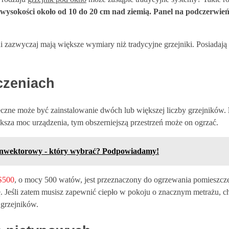
 wysokości około od 10 do 20 cm nad ziemią.
Panel na podczerwień b
 zazwyczaj mają większe wymiary niż tradycyjne grzejniki. Posiadają 
czeniach
czne może być zainstalowanie dwóch lub większej liczby grzejników.
sza moc urządzenia, tym obszerniejszą przestrzeń może on ogrzać.
konwektorowy - który wybrać? Podpowiadamy!
S500
, o mocy 500 watów, jest przeznaczony do ogrzewania pomieszcze
 Jeśli zatem musisz zapewnić ciepło w pokoju o znacznym metrażu, 
grzejników.