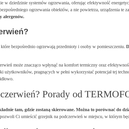
e w dziedzinie systemów ogrzewania, oferując efektywność energetycz
zpośredniego ogrzewania obiektów, a nie powietrza, urządzenia te 
y alergenów.
zerwień?
h, które bezpośrednio ogrzewają przedmioty i osoby w pomieszczeniu.
D
czerwień może znacząco wpłynąć na komfort termiczny oraz efektywn
ki użytkowników, pragnących w pełni wykorzystać potencjał tej tech
widłowo.
podczerwień? Porady od TERMOF
dokładnie tam, gdzie zostaną skierowane. Można to porównać do dz
pozwoli Ci umieścić grzejnik na podczerwień w miejscu, w którym będz