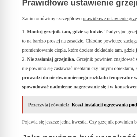
j
Prawidłowe ustawienie grze
n
Zanim omówimy szczegółowo
prawidłowe ustawienie grze
i
Montuj grzejnik tam, gdzie są ludzie.
Tradycyjne grzej
to na bardzo prostej na zasadzie. Chłodne powietrze zaciąga
k
promieniowanie ciepła, które dociera dokładnie tam, gdzie j
Nie zasłaniaj grzejnika.
Grzejnik powinien znajdować si
?
nie powinno się zastawiać meblami czy innymi obiektami, k
prowadzi do nierównomiernego rozkładu temperatur w
Z
spowodować nadmierne nagrzewanie się i w konsekwenc
a
Przeczytaj również:
Koszt instalacji ogrzewania po
s
Pojawia się jeszcze jedna kwestia.
Czy grzejnik powinien 
a