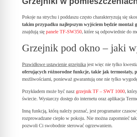
Grzejniki w pomieszczeniac
p
Pokoje na strychu i poddaszu często charakteryzują się sk
r
takim przypadku najlepszym wyjściem będzie montaż grz
znajdują się
panele TF-SW350
, które są odpowiednie do m
o
Grzejnik pod okno – jaki 
m
Prawidłowe ustawienie grzejnika
jest więc nie tylko kwesti
oferujących różnorodne funkcje, takie jak termostaty,
i
możliwościami, ponieważ gwarantują one nie tylko wygodę,
e
Przykładem może być nasz
grzejnik TF – SWT 1000
, któ
świecie. Wystarczy dostęp do internetu oraz aplikacja Term
n
Inną funkcją, którą należy poznać, jest programator czas
rozprowadzane ciepło w pokoju. Nie można zapomnieć także
n
pozwoli Ci swobodnie sterować ogrzewaniem.