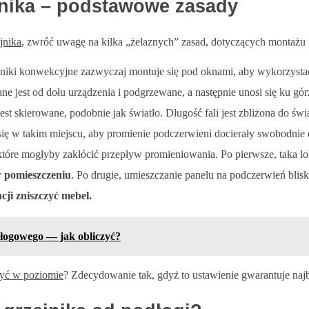
jnika – podstawowe zasady
jnika
, zwróć uwagę na kilka „żelaznych” zasad, dotyczących montażu
niki konwekcyjne zazwyczaj montuje się pod oknami, aby wykorzystać 
ne jest od dołu urządzenia i podgrzewane, a następnie unosi się ku gór
est skierowane, podobnie jak światło. Długość fali jest zbliżona do świ
ę w takim miejscu, aby promienie podczerwieni docierały swobodnie do
tóre mogłyby zakłócić przepływ promieniowania. Po pierwsze, taka loka
 pomieszczeniu
. Po drugie, umieszczanie panelu na podczerwień blis
ji zniszczyć mebel.
dłogowego — jak obliczyć?
być w poziomie
? Zdecydowanie tak, gdyż to ustawienie gwarantuje naj