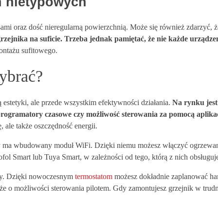
h nietypowych
osami oraz dość nieregularną powierzchnią. Może się również zdarzyć, 
ejnika na suficie. Trzeba jednak pamiętać, że nie każde urządzen
ontażu sufitowego.
wybrać?
ą estetyki, ale przede wszystkim efektywności działania.
Na rynku jest
 programatory czasowe czy możliwość sterowania za pomocą aplika
 ale także oszczędność energii.
ry ma wbudowany moduł WiFi. Dzięki niemu możesz włączyć ogrzewani
ofol Smart lub Tuya Smart, w zależności od tego, którą z nich obsługu
owy. Dzięki nowoczesnym
termostatom
możesz dokładnie zaplanować har
 o możliwości sterowania pilotem. Gdy zamontujesz grzejnik w trudno 