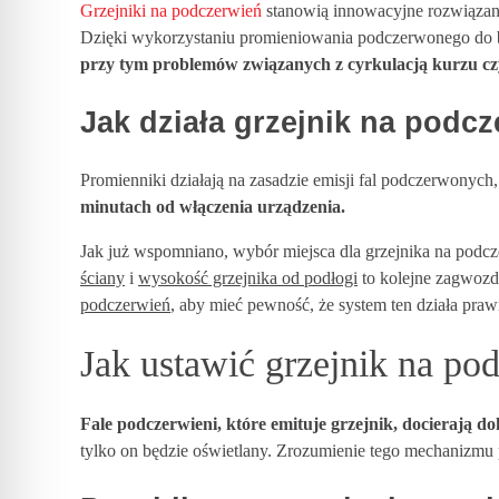
o
Grzejniki na podczerwień
stanowią innowacyjne rozwiązani
Dzięki wykorzystaniu promieniowania podczerwonego do be
w
przy tym problemów związanych z cyrkulacją kurzu cz
Jak działa grzejnik na podc
a
Promienniki działają na zasadzie emisji fal podczerwonyc
ć
minutach od włączenia urządzenia.
g
Jak już wspomniano, wybór miejsca dla grzejnika na pod
ściany
i
wysokość grzejnika od podłogi
to kolejne zagwozd
r
podczerwień
, aby mieć pewność, że system ten działa pra
Jak ustawić grzejnik na 
z
Fale podczerwieni, które emituje grzejnik, docierają 
e
tylko on będzie oświetlany. Zrozumienie tego mechanizmu 