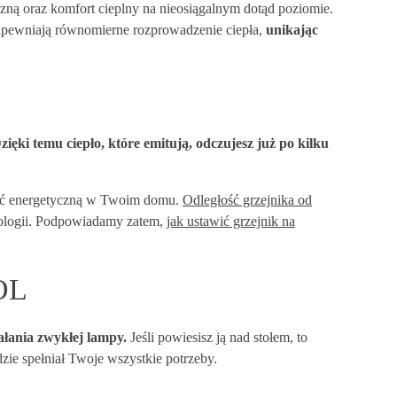
ną oraz komfort cieplny na nieosiągalnym dotąd poziomie.
zapewniają równomierne rozprowadzenie ciepła,
unikając
zięki temu ciepło, które emitują, odczujesz już po kilku
ość energetyczną w Twoim domu.
Odległość grzejnika od
nologii. Podpowiadamy zatem,
jak ustawić grzejnik na
OL
iałania zwykłej lampy.
Jeśli powiesisz ją nad stołem, to
ie spełniał Twoje wszystkie potrzeby.