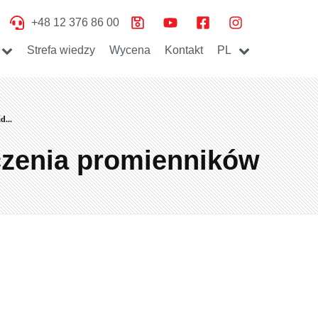
+48 12 376 86 00
Strefa wiedzy
Wycena
Kontakt
PL
d...
czenia promienników