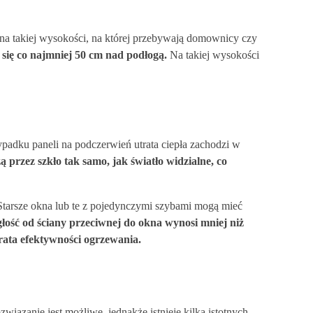
ż na takiej wysokości, na której przebywają domownicy czy
ć się co najmniej 50 cm nad podłogą.
Na takiej wysokości
adku paneli na podczerwień utrata ciepła zachodzi w
ą przez szkło tak samo, jak światło widzialne, co
. Starsze okna lub te z pojedynczymi szybami mogą mieć
ość od ściany przeciwnej do okna wynosi mniej niż
rata efektywności ogrzewania.
wiązanie jest możliwe, jednakże istnieje kilka istotnych