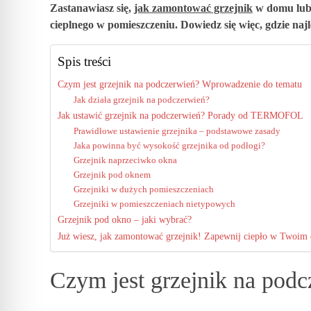
a
Zastanawiasz się,
jak zamontować grzejnik
w domu lub 
cieplnego w pomieszczeniu. Dowiedz się więc, gdzie naj
k
Spis treści
z
Czym jest grzejnik na podczerwień? Wprowadzenie do tematu
Jak działa grzejnik na podczerwień?
Jak ustawić grzejnik na podczerwień? Porady od TERMOFOL
a
Prawidłowe ustawienie grzejnika – podstawowe zasady
Jaka powinna być wysokość grzejnika od podłogi?
m
Grzejnik naprzeciwko okna
Grzejnik pod oknem
Grzejniki w dużych pomieszczeniach
o
Grzejniki w pomieszczeniach nietypowych
Grzejnik pod okno – jaki wybrać?
n
Już wiesz, jak zamontować grzejnik! Zapewnij ciepło w Tw
t
Czym jest grzejnik na pod