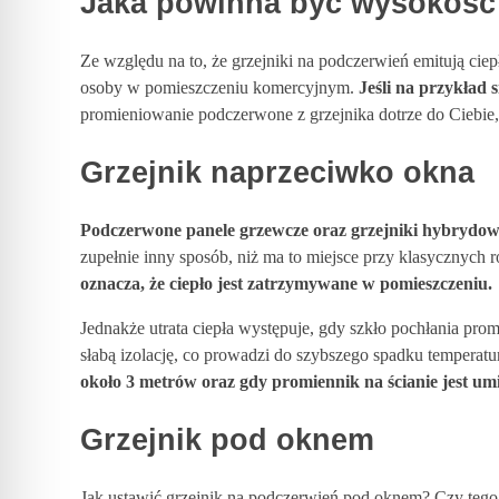
Jaka powinna być wysokość 
d
Ze względu na to, że grzejniki na podczerwień emitują ciep
osoby w pomieszczeniu komercyjnym.
Jeśli na przykład 
y
promieniowanie podczerwone z grzejnika dotrze do Ciebie,
r
Grzejnik naprzeciwko okna
o
Podczerwone panele grzewcze oraz grzejniki hybrydow
zupełnie inny sposób, niż ma to miejsce przy klasycznych
oznacza, że ciepło jest zatrzymywane w pomieszczeniu.
z
Jednakże utrata ciepła występuje, gdy szkło pochłania pro
m
słabą izolację, co prowadzi do szybszego spadku temperat
około 3 metrów oraz gdy promiennik na ścianie jest um
i
Grzejnik pod oknem
e
Jak ustawić grzejnik na podczerwień pod oknem
? Czy tego